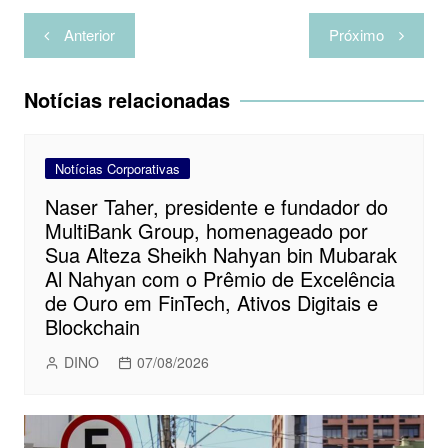
Navegação
Anterior
Próximo
de
Post
Notícias relacionadas
Notícias Corporativas
Naser Taher, presidente e fundador do
MultiBank Group, homenageado por
Sua Alteza Sheikh Nahyan bin Mubarak
Al Nahyan com o Prêmio de Excelência
de Ouro em FinTech, Ativos Digitais e
Blockchain
DINO
07/08/2026