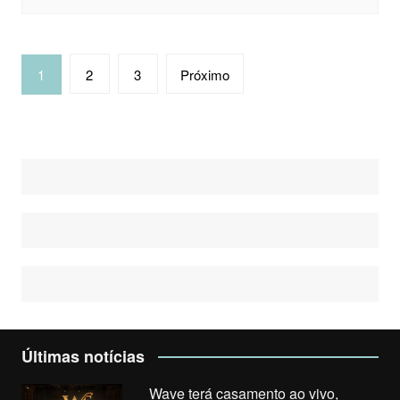
Navegação
1
2
3
Próximo
por
posts
Últimas notícias
Wave terá casamento ao vivo,