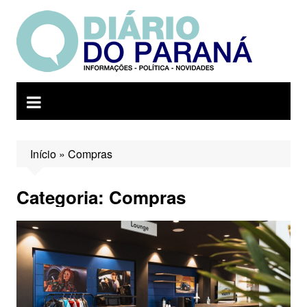
Ir
para
o
conteúdo
Início
»
Compras
Categoria:
Compras