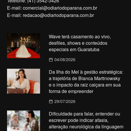
Telefone: (41) 3542-3426
E-mail:
comercial@odiariodoparana.com.br
E-mail:
redacao@odiariodoparana.com.br
Wave terá casamento ao vivo,
desfiles, shows e conteúdos
especiais em Guaratuba
04/08/2026
Da Ilha do Mel à gestão estratégica:
a trajetória de Bianca Martinowsky
e o impacto da raiz caiçara em sua
forma de empreender
29/07/2026
Dificuldade para falar, entender ou
escrever pode indicar afasia,
alteração neurológica da linguagem