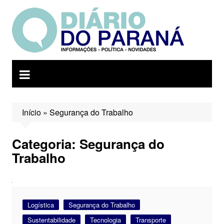
Ir
para
o
conteúdo
Início
»
Segurança do Trabalho
Categoria:
Segurança do
Trabalho
Logística
Segurança do Trabalho
Sustentabilidade
Tecnologia
Transporte