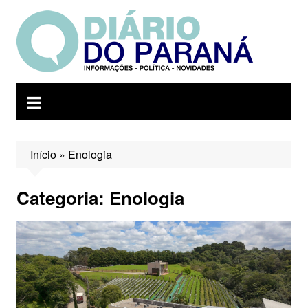
Ir
para
o
conteúdo
Início
»
Enologia
Categoria:
Enologia