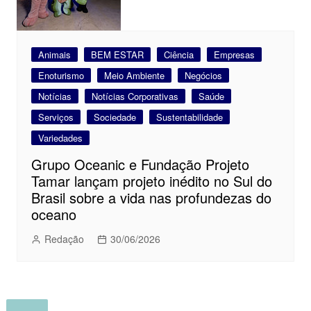
Animais
BEM ESTAR
Ciência
Empresas
Enoturismo
Meio Ambiente
Negócios
Notícias
Notícias Corporativas
Saúde
Serviços
Sociedade
Sustentabilidade
Variedades
Grupo Oceanic e Fundação Projeto
Tamar lançam projeto inédito no Sul do
Brasil sobre a vida nas profundezas do
oceano
Redação
30/06/2026