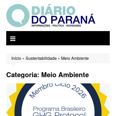
Ir
para
o
conteúdo
Início
»
Sustentabilidade
»
Meio Ambiente
Categoria:
Meio Ambiente