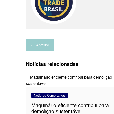
t
l
h
a
r
Navegação
Anterior
de
Post
Notícias relacionadas
Notícias Corporativas
Maquinário eficiente contribui para
demolição sustentável