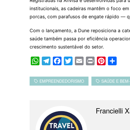
Registradas na Anvisa e desenvolvidas para
institucionais, as cadeiras mantêm o foco e
porcas, com parafusos de engate rápido — q
Com o lançamento, a Dune reposiciona a cat
saúde também passa por eficiência operacion
crescimento sustentável do setor.
W
T
F
T
E
P
P
C
h
e
a
w
m
r
i
o
a
l
c
i
a
i
n
m
EMPREENDEDORISMO
SAÚDE E BEM
t
e
e
t
i
n
t
p
s
g
b
t
l
t
e
a
A
r
o
e
r
r
Francielli X
p
a
o
r
e
t
p
m
k
s
i