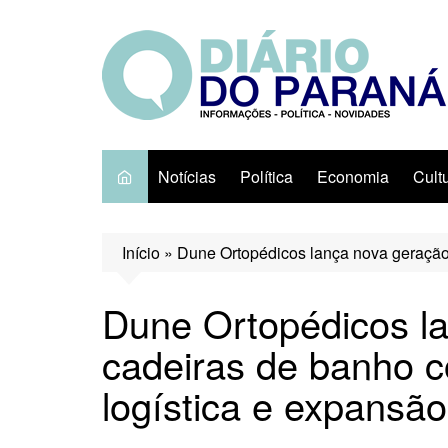
Ir
para
o
conteúdo
Notícias
Política
Economia
Cult
Início
»
Dune Ortopédicos lança nova geração 
Dune Ortopédicos l
cadeiras de banho c
logística e expansã