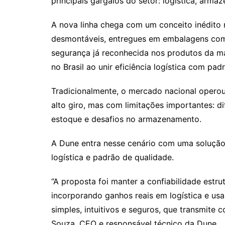
principais gargalos do setor: logística, arma
A nova linha chega com um conceito inédito n
desmontáveis, entregues em embalagens com
segurança já reconhecida nos produtos da m
no Brasil ao unir eficiência logística com pad
Tradicionalmente, o mercado nacional opero
alto giro, mas com limitações importantes: d
estoque e desafios no armazenamento.
A Dune entra nesse cenário com uma solução
logística e padrão de qualidade.
“A proposta foi manter a confiabilidade estr
incorporando ganhos reais em logística e us
simples, intuitivos e seguros, que transmite
Souza, CEO e responsável técnico da Dune.