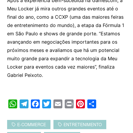
Após a experiência bem-sucedida na Gamescom, a
Meu Locker já mira outros grandes eventos até o
final do ano, como a CCXP (uma das maiores feiras
de entretenimento do mundo), a etapa da Fórmula 1
em São Paulo e shows de grande porte. “Estamos
avançando em negociações importantes para os
próximos meses e avaliamos que há um potencial
muito grande para expandir a tecnologia da Meu
Locker para eventos cada vez maiores”, finaliza
Gabriel Peixoto.
W
T
F
T
E
P
P
C
h
e
a
w
m
r
i
o
a
l
c
i
a
i
n
m
E-COMMERCE
ENTRETENIMENTO
t
e
e
t
i
n
t
p