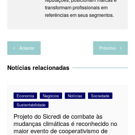
transformam profissionais em
referências em seus segmentos.
Navegação
Anterior
Próximo
de
Post
Notícias relacionadas
Economia
Negócios
Notícias
Sociedade
Sustentabilidade
Projeto do Sicredi de combate às
mudanças climáticas é reconhecido no
maior evento de cooperativismo de