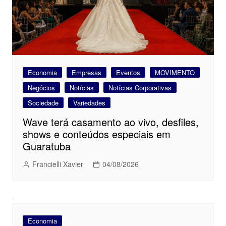
Economia
Empresas
Eventos
MOVIMENTO
Negócios
Notícias
Notícias Corporativas
Sociedade
Variedades
Wave terá casamento ao vivo, desfiles,
shows e conteúdos especiais em
Guaratuba
Francielli Xavier
04/08/2026
Economia