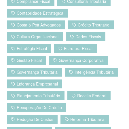
Compliance Fiscal
Consultoria Tributária
t
l
h
Contabilidade Estratégica
a
Costa & Poit Advogados
Crédito Tributário
r
Cultura Organizacional
Dados Fiscais
Estratégia Fiscal
Estrutura Fiscal
Gestão Fiscal
Governança Corporativa
Governança Tributária
Inteligência Tributária
Liderança Empresarial
Planejamento Tributário
Receita Federal
Recuperação De Crédito
Redução De Custos
Reforma Tributária