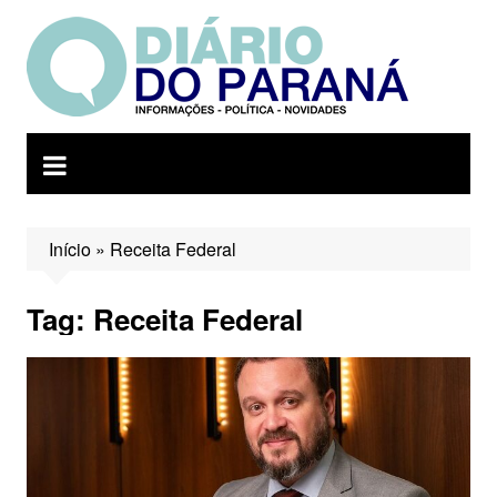
Ir
para
o
conteúdo
Início
»
Receita Federal
Tag:
Receita Federal