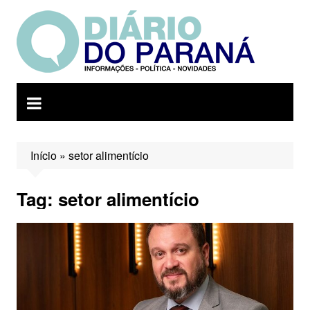
Ir
para
o
conteúdo
Início
»
setor alimentício
Tag:
setor alimentício