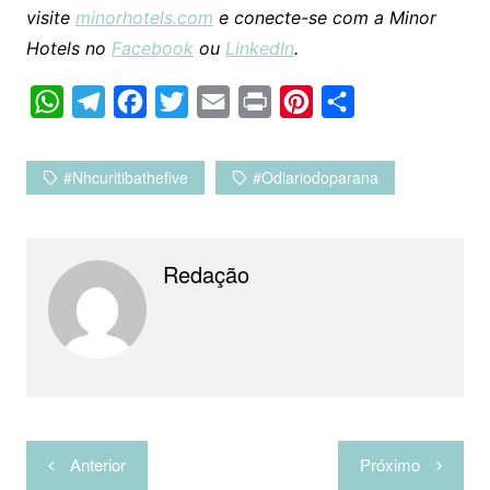
visite
minorhotels.com
e conecte-se com a Minor
Hotels no
Facebook
ou
LinkedIn
.
W
T
F
T
E
P
P
C
h
e
a
w
m
r
i
o
a
l
c
i
a
i
n
m
#nhcuritibathefive
#odiariodoparana
t
e
e
t
i
n
t
p
s
g
b
t
l
t
e
a
A
r
o
e
r
r
Redação
p
a
o
r
e
t
p
m
k
s
i
t
l
h
a
Navegação
r
Anterior
Próximo