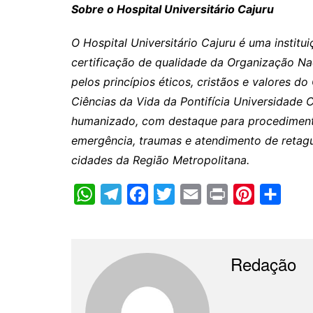
Sobre o Hospital Universitário Cajuru
O Hospital Universitário Cajuru é uma instit
certificação de qualidade da Organização Nac
pelos princípios éticos, cristãos e valores d
Ciências da Vida da Pontifícia Universidade
humanizado, com destaque para procedimentos
emergência, traumas e atendimento de retag
cidades da Região Metropolitana.
W
T
F
T
E
P
P
C
h
e
a
w
m
r
i
o
a
l
c
i
a
i
n
m
t
e
e
t
i
n
t
p
Redação
s
g
b
t
l
t
e
a
A
r
o
e
r
r