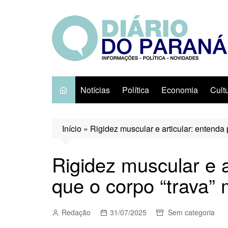
Ir
para
o
conteúdo
Notícias
Política
Economia
Cult
Início
»
Rigidez muscular e articular: entenda 
Rigidez muscular e a
que o corpo “trava” 
Redação
31/07/2025
Sem categoria