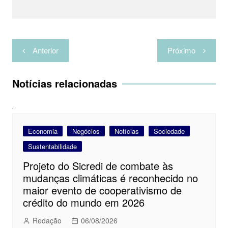
a
r
Navegação
Anterior
Próximo
de
Post
Notícias relacionadas
Economia
Negócios
Notícias
Sociedade
Sustentabilidade
Projeto do Sicredi de combate às
mudanças climáticas é reconhecido no
maior evento de cooperativismo de
crédito do mundo em 2026
Redação
06/08/2026