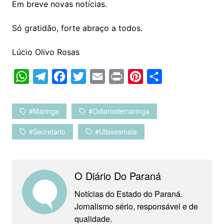
Em breve novas notícias.
Só gratidão, forte abraço a todos.
Lúcio Olivo Rosas
W
T
F
T
E
P
P
C
h
e
a
w
m
r
i
o
a
l
c
i
a
i
n
m
#maringa
#odiariodemaringa
t
e
e
t
i
n
t
p
#secretario
#ulissesmaia
s
g
b
t
l
t
e
a
A
r
o
e
r
r
p
a
o
r
e
t
O Diário Do Paraná
p
m
k
s
i
Notícias do Estado do Paraná.
t
l
Jornalismo sério, responsável e de
h
qualidade.