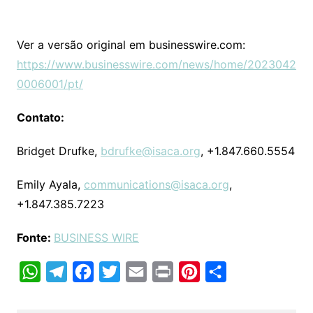
Ver a versão original em businesswire.com:
https://www.businesswire.com/news/home/2023042
0006001/pt/
Contato:
Bridget Drufke,
bdrufke@isaca.org
, +1.847.660.5554
Emily Ayala,
communications@isaca.org
,
+1.847.385.7223
Fonte:
BUSINESS WIRE
W
T
F
T
E
P
P
C
h
e
a
w
m
r
i
o