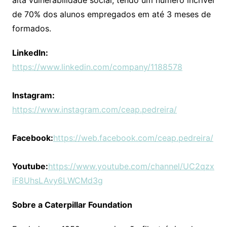
alta vulnerabilidade social, tendo um número incrível
de 70% dos alunos empregados em até 3 meses de
formados.
LinkedIn:
https://www.linkedin.com/company/1188578
Instagram:
https://www.instagram.com/ceap.pedreira/
Facebook:
https://web.facebook.com/ceap.pedreira/
Youtube:
https://www.youtube.com/channel/UC2qzx
iF8UhsLAvy6LWCMd3g
Sobre a Caterpillar Foundation