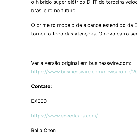
o híbrido super elétrico DHT de terceira ve
brasileiro no futuro.
O primeiro modelo de alcance estendido da 
tornou o foco das atenções. O novo carro se
Ver a versão original em businesswire.com:
https://www.businesswire.com/news/home/
Contato:
EXEED
https://www.exeedcars.com/
Bella Chen