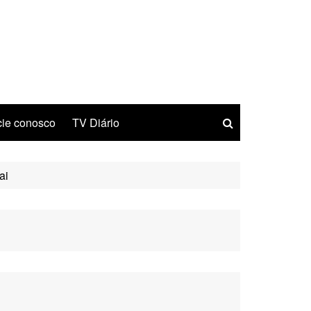
ie conosco
TV Diário
ai