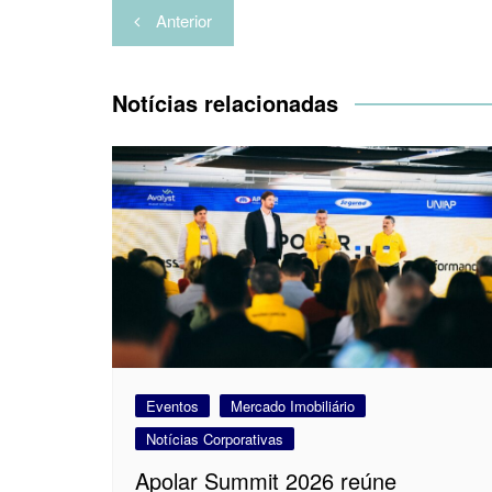
Navegação
r
Anterior
de
Post
Notícias relacionadas
Eventos
Mercado Imobiliário
Notícias Corporativas
Apolar Summit 2026 reúne