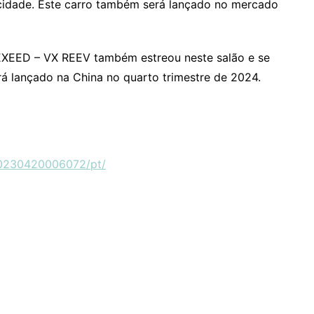
locidade. Este carro também será lançado no mercado
EXEED – VX REEV também estreou neste salão e se
rá lançado na China no quarto trimestre de 2024.
20230420006072/pt/