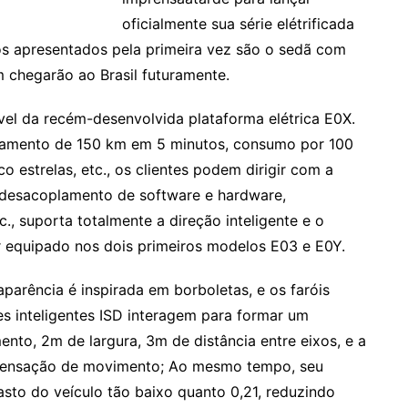
oficialmente sua série elétrificada
os apresentados pela primeira vez são o sedã com
 chegarão ao Brasil futuramente.
vel da recém-desenvolvida plataforma elétrica E0X.
amento de 150 km em 5 minutos, consumo por 100
 estrelas, etc., os clientes podem dirigir com a
, desacoplamento de software e hardware,
., suporta totalmente a direção inteligente e o
ser equipado nos dois primeiros modelos E03 e E0Y.
aparência é inspirada em borboletas, e os faróis
s inteligentes ISD interagem para formar um
nto, 2m de largura, 3m de distância entre eixos, e a
 sensação de movimento; Ao mesmo tempo, seu
asto do veículo tão baixo quanto 0,21, reduzindo