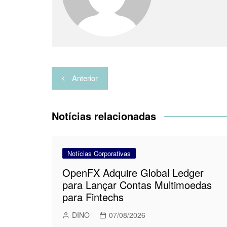
r
Navegação
Anterior
de
Post
Notícias relacionadas
Notícias Corporativas
OpenFX Adquire Global Ledger
para Lançar Contas Multimoedas
para Fintechs
DINO
07/08/2026