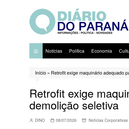
Ir
para
o
conteúdo
Notícias
Política
Economia
Cult
Início
»
Retrofit exige maquinário adequado p
Retrofit exige maqu
demolição seletiva
DINO
08/07/2026
Notícias Corporativas