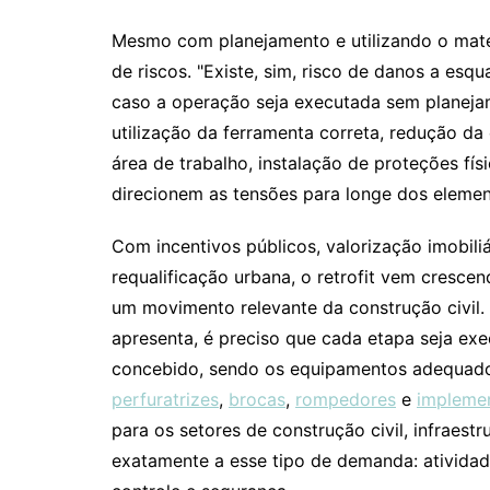
Mesmo com planejamento e utilizando o mater
de riscos. "Existe, sim, risco de danos a esq
caso a operação seja executada sem planeja
utilização da ferramenta correta, redução da
área de trabalho, instalação de proteções f
direcionem as tensões para longe dos elemen
Com incentivos públicos, valorização imobil
requalificação urbana, o retrofit vem cresce
um movimento relevante da construção civil. 
apresenta, é preciso que cada etapa seja ex
concebido, sendo os equipamentos adequado
perfuratrizes
,
brocas
,
rompedores
e
impleme
para os setores de construção civil, infraest
exatamente a esse tipo de demanda: ativida