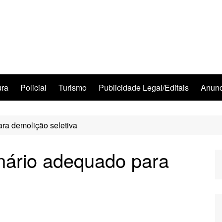
ura
Policial
Turismo
Publicidade Legal/Editais
Anunc
ara demolição seletiva
inário adequado para