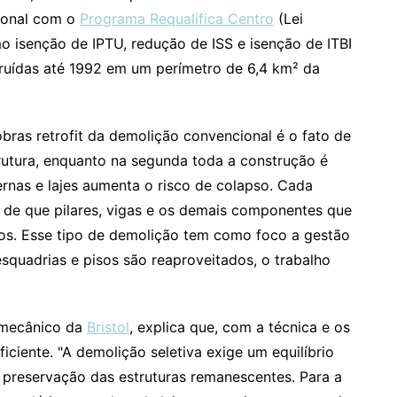
ional com o
Programa Requalifica Centro
(Lei
mo isenção de IPTU, redução de ISS e isenção de ITBI
struídas até 1992 em um perímetro de 6,4 km² da
ras retrofit da demolição convencional é o fato de
strutura, enquanto na segunda toda a construção é
ernas e lajes aumenta o risco de colapso. Cada
 de que pilares, vigas e os demais componentes que
os. Esse tipo de demolição tem como foco a gestão
squadrias e pisos são reaproveitados, o trabalho
o mecânico da
Bristol
, explica que, com a técnica e os
iciente. "A demolição seletiva exige um equilíbrio
e preservação das estruturas remanescentes. Para a