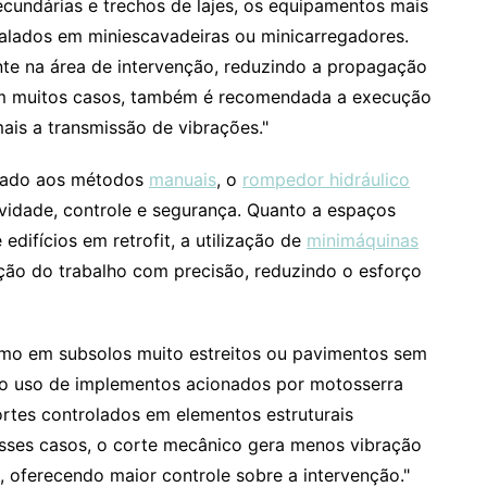
ecundárias e trechos de lajes, os equipamentos mais
talados em miniescavadeiras ou minicarregadores.
te na área de intervenção, reduzindo a propagação
 Em muitos casos, também é recomendada a execução
mais a transmissão de vibrações."
rado aos métodos
manuais
, o
rompedor hidráulico
vidade, controle e segurança. Quanto a espaços
edifícios em retrofit, a utilização de
minimáquinas
ução do trabalho com precisão, reduzindo o esforço
omo em subsolos muito estreitos ou pavimentos sem
 o uso de implementos acionados por motosserra
ortes controlados em elementos estruturais
sses casos, o corte mecânico gera menos vibração
 oferecendo maior controle sobre a intervenção."