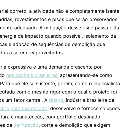
ial correto, a atividade não é completamente isenta
uadrias, revestimentos e pisos que serão preservados
mento adequado. A mitigação desse risco passa pela
 energia de impacto quando possível, isolamento da
ísicas e adoção de sequências de demolição que
tos a serem reaproveitados."
iária expressiva e uma demanda crescente por
ndo
nas capitais brasileiras
, apresentando-se como
Para que ele se sustente, porém, como o especialista
ecutada com o mesmo rigor com o qual o projeto foi
s um fator central. A
Bristol
, indústria brasileira de
ntos para motosserra
, desenvolve e fornece soluções
rutura e manutenção, com portfólio destinado
des de
perfuração
, corte e demolição que exigem