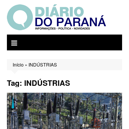
Ir
para
o
conteúdo
Início
»
INDÚSTRIAS
Tag:
INDÚSTRIAS