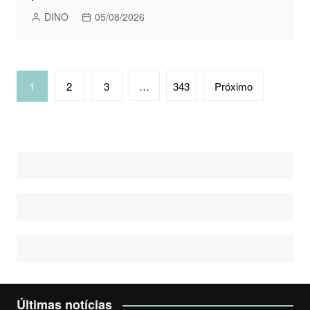
DINO
05/08/2026
Navegação
1
2
3
…
343
Próximo
por
posts
Últimas notícias