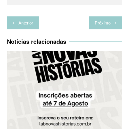
a
r
Navegação
Anterior
Próximo
de
Post
Notícias relacionadas