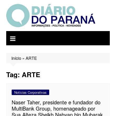
Ir
para
o
conteúdo
Início
»
ARTE
Tag:
ARTE
Notícias Corporativas
Naser Taher, presidente e fundador do
MultiBank Group, homenageado por
Sua Alteza Sheikh Nahyan bin Mubarak