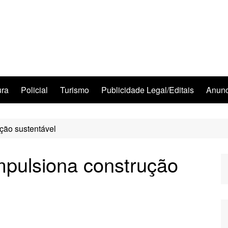
ura
Policial
Turismo
Publicidade Legal/Editais
Anunc
ção sustentável
mpulsiona construção