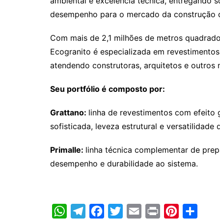
ambiental e excelência técnica, entregando s
desempenho para o mercado da construção ci
Com mais de 2,1 milhões de metros quadrados
Ecogranito é especializada em revestimentos 
atendendo construtoras, arquitetos e outros
Seu portfólio é composto por:
Grattano:
linha de revestimentos com efeito g
sofisticada, leveza estrutural e versatilidade 
Primalle:
linha técnica complementar de pre
desempenho e durabilidade ao sistema.
W
T
F
T
E
P
P
C