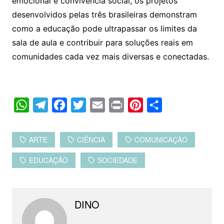
emocional e convivência social, os projetos
desenvolvidos pelas três brasileiras demonstram
como a educação pode ultrapassar os limites da
sala de aula e contribuir para soluções reais em
comunidades cada vez mais diversas e conectadas.
W
T
F
T
E
P
P
C
h
e
a
w
m
r
i
o
a
l
c
i
a
i
n
m
ARTE
CIÊNCIA
COMUNICAÇÃO
t
e
e
t
i
n
t
p
EDUCAÇÃO
SOCIEDADE
s
g
b
t
l
t
e
a
A
r
o
e
r
r
p
a
o
r
e
t
DINO
p
m
k
s
i