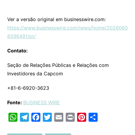
Ver a versão original em businesswire.com:
https://www.businesswire.com/news/home/2026060
8596491/pt/
Contato:
Seção de Relações Públicas e Relações com
Investidores da Capcom
+81-6-6920-3623
Fonte:
BUSINESS WIRE
W
T
F
T
E
P
P
C
h
e
a
w
m
r
i
o