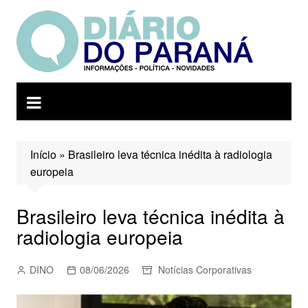
Ir
para
o
conteúdo
Início
»
Brasileiro leva técnica inédita à radiologia
europeia
Brasileiro leva técnica inédita à
radiologia europeia
DINO
08/06/2026
Notícias Corporativas