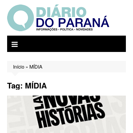
Ir
para
o
conteúdo
Início
»
MÍDIA
Tag:
MÍDIA