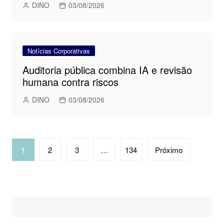
DINO
03/08/2026
Notícias Corporativas
Auditoria pública combina IA e revisão
humana contra riscos
DINO
03/08/2026
Navegação
1
2
3
…
134
Próximo
por
posts