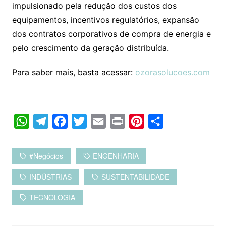
impulsionado pela redução dos custos dos
equipamentos, incentivos regulatórios, expansão
dos contratos corporativos de compra de energia e
pelo crescimento da geração distribuída.
Para saber mais, basta acessar:
ozorasolucoes.com
W
T
F
T
E
P
P
C
h
e
a
w
m
r
i
o
a
l
c
i
a
i
n
m
#negócios
ENGENHARIA
t
e
e
t
i
n
t
p
INDÚSTRIAS
SUSTENTABILIDADE
s
g
b
t
l
t
e
a
A
r
o
e
r
r
TECNOLOGIA
p
a
o
r
e
t