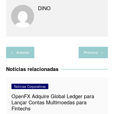
p
m
k
s
i
DINO
t
l
h
a
r
Navegação
Anterior
Próximo
de
Post
Notícias relacionadas
Notícias Corporativas
OpenFX Adquire Global Ledger para
Lançar Contas Multimoedas para
Fintechs