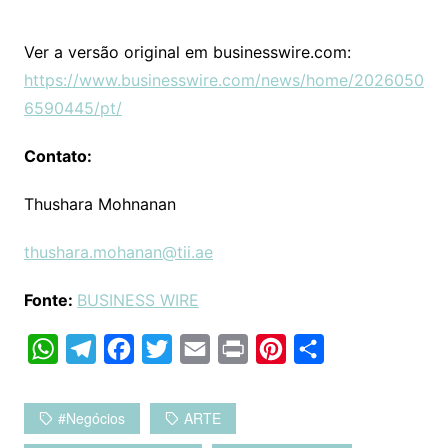
Ver a versão original em businesswire.com:
https://www.businesswire.com/news/home/2026050
6590445/pt/
Contato:
Thushara Mohnanan
thushara.mohanan@tii.ae
Fonte:
BUSINESS WIRE
W
T
F
T
E
P
P
C
h
e
a
w
m
r
i
o
a
l
c
i
a
i
n
m
#negócios
ARTE
t
e
e
t
i
n
t
p