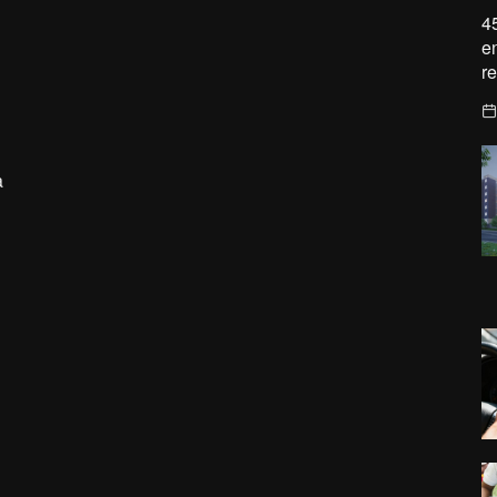
4
e
r
a