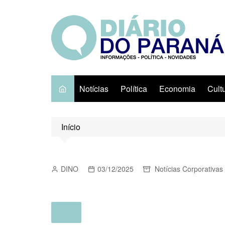
Ir
para
o
conteúdo
Notícias
Política
Economia
Cult
Início
DINO
03/12/2025
Notícias Corporativas