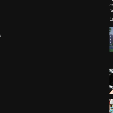
e
r
a