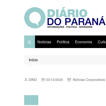
Ir
para
o
conteúdo
Notícias
Política
Economia
Cult
Início
DINO
03/12/2025
Notícias Corporativas