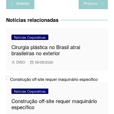
Navegação
r
Anterior
Próximo
de
Post
Notícias relacionadas
Notícias Corporativas
Cirurgia plástica no Brasil atrai
brasileiras no exterior
DINO
06/08/2026
Notícias Corporativas
Construção off-site requer maquinário
específico