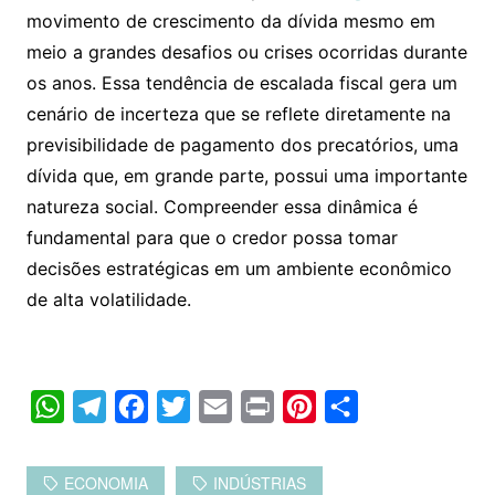
movimento de crescimento da dívida mesmo em
meio a grandes desafios ou crises ocorridas durante
os anos. Essa tendência de escalada fiscal gera um
cenário de incerteza que se reflete diretamente na
previsibilidade de pagamento dos precatórios, uma
dívida que, em grande parte, possui uma importante
natureza social. Compreender essa dinâmica é
fundamental para que o credor possa tomar
decisões estratégicas em um ambiente econômico
de alta volatilidade.
W
T
F
T
E
P
P
C
h
e
a
w
m
r
i
o
a
l
c
i
a
i
n
m
ECONOMIA
INDÚSTRIAS