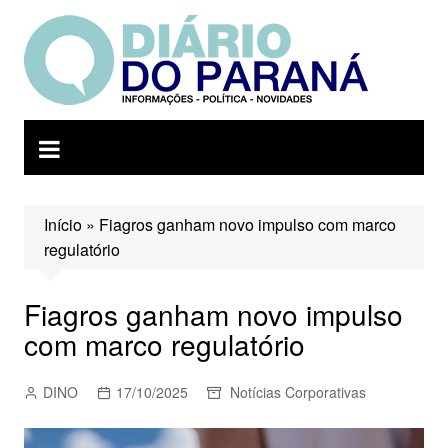
Ir
para
o
conteúdo
Início
»
Fiagros ganham novo impulso com marco
regulatório
Fiagros ganham novo impulso
com marco regulatório
DINO
17/10/2025
Notícias Corporativas