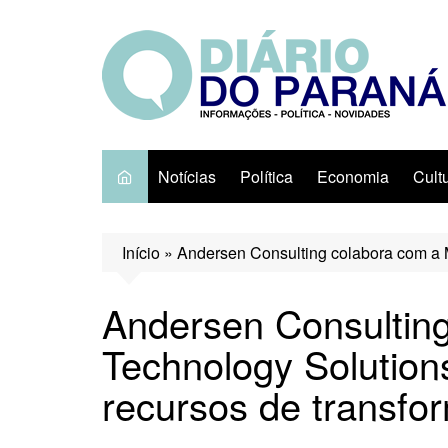
Ir
para
o
conteúdo
Notícias
Política
Economia
Cult
Início
»
Andersen Consulting colabora com a M
Andersen Consultin
Technology Solution
recursos de transfor