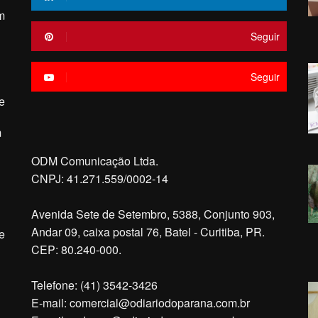
m
Seguir
Seguir
e
m
ODM Comunicação Ltda.
CNPJ: 41.271.559/0002-14
Avenida Sete de Setembro, 5388, Conjunto 903,
Andar 09, caixa postal 76, Batel - Curitiba, PR.
e
CEP: 80.240-000.
Telefone: (41) 3542-3426
E-mail:
comercial@odiariodoparana.com.br