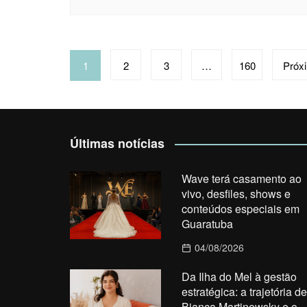
Navegação
1
2
3
…
160
Próx
por
posts
Últimas notícias
Wave terá casamento ao
vivo, desfiles, shows e
conteúdos especiais em
Guaratuba
04/08/2026
Da Ilha do Mel à gestão
estratégica: a trajetória de
Bianca Martinowsky e o