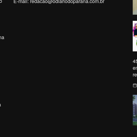
o
E-mail:
redacao@odiariodoparana.com.br
na
4
e
r
a