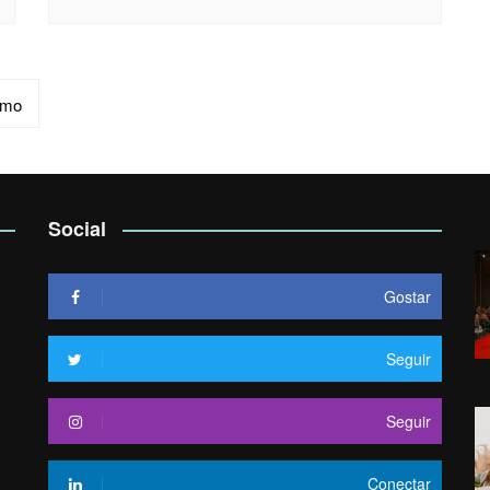
imo
Social
Gostar
Seguir
Seguir
Conectar