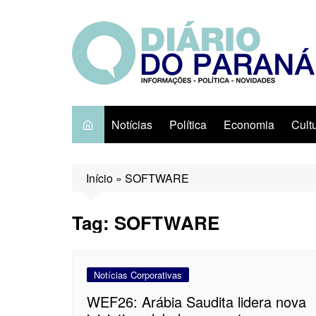
Ir
para
o
conteúdo
Notícias
Política
Economia
Cult
Início
»
SOFTWARE
Tag:
SOFTWARE
Notícias Corporativas
WEF26: Arábia Saudita lidera nova