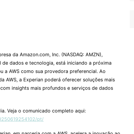
presa da Amazon.com, Inc. (NASDAQ: AMZN),
 de dados e tecnologia, está iniciando a próxima
eu a AWS como sua provedora preferencial. Ao
da AWS, a Experian poderá oferecer soluções mais
s com insights mais profundos e serviços de dados
ia. Veja o comunicado completo aqui:
0250619254102/pt/
erian, em parceria com a AWS, acelera a inovação ao