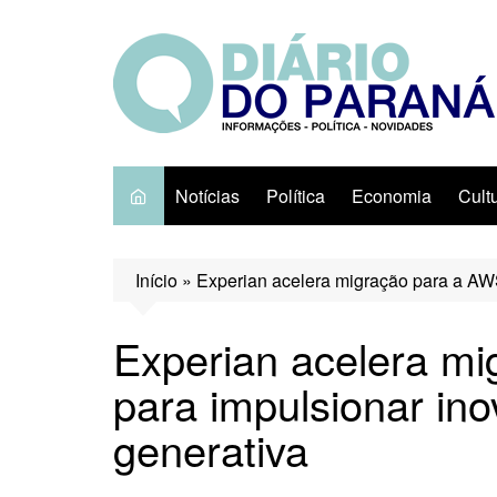
Ir
para
o
conteúdo
Notícias
Política
Economia
Cult
Início
»
Experian acelera migração para a AW
Experian acelera m
para impulsionar in
generativa