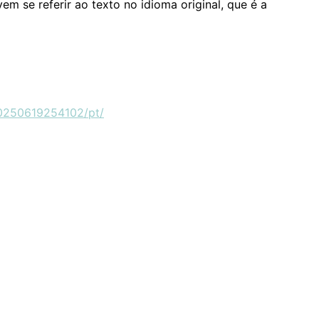
m se referir ao texto no idioma original, que é a
0250619254102/pt/