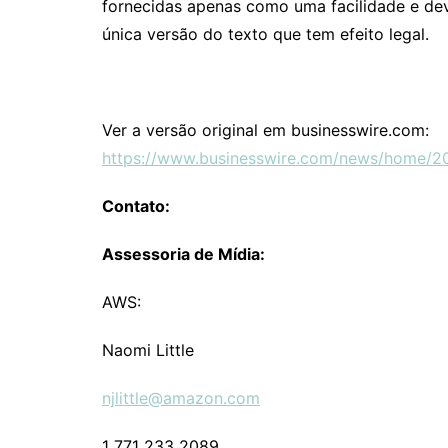
fornecidas apenas como uma facilidade e deve
única versão do texto que tem efeito legal.
Ver a versão original em businesswire.com:
https://www.businesswire.com/news/home/2
Contato:
Assessoria de Mídia:
AWS:
Naomi Little
njlittle@amazon.com
1 771 233 2089