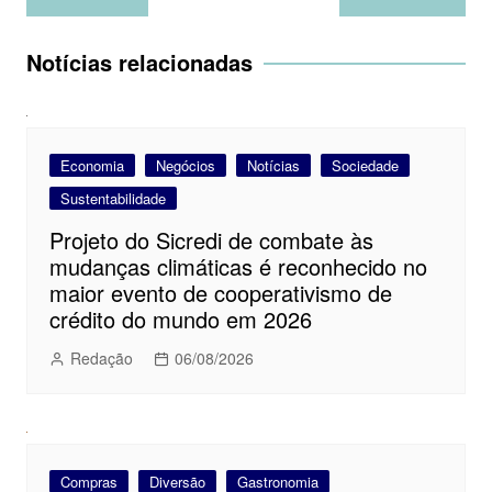
de
Post
Notícias relacionadas
Economia
Negócios
Notícias
Sociedade
Sustentabilidade
Projeto do Sicredi de combate às
mudanças climáticas é reconhecido no
maior evento de cooperativismo de
crédito do mundo em 2026
Redação
06/08/2026
Compras
Diversão
Gastronomia