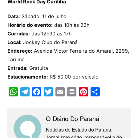
World Rock Day Curitiba
Data:
Sábado, 11 de julho
Horário do evento:
das 10h às 22h
Corridas:
das 12h30 às 17h
Local:
Jockey Club do Paraná
Endereço:
Avenida Victor Ferreira do Amaral, 2299,
Tarumã
Entrada:
Gratuita
Estacionamento:
R$ 50,00 por veículo
W
T
F
T
E
P
P
C
h
e
a
w
m
r
i
o
a
l
c
i
a
i
n
m
O Diário Do Paraná
t
e
e
t
i
n
t
p
s
g
b
t
l
t
e
a
Notícias do Estado do Paraná.
Jornalismo sério, responsável e de