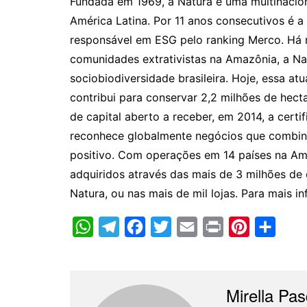
Fundada em 1969, a Natura é uma multinaciona
América Latina. Por 11 anos consecutivos é 
responsável em ESG pelo ranking Merco. Há 
comunidades extrativistas na Amazônia, a Nat
sociobiodiversidade brasileira. Hoje, essa at
contribui para conservar 2,2 milhões de hecta
de capital aberto a receber, em 2014, a cert
reconhece globalmente negócios que combin
positivo. Com operações em 14 países na Am
adquiridos através das mais de 3 milhões de 
Natura, ou nas mais de mil lojas. Para mais i
W
T
F
T
E
P
P
C
h
e
a
w
m
r
i
o
a
l
c
i
a
i
n
m
t
e
e
t
i
n
t
p
Mirella Pas