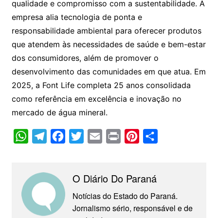
qualidade e compromisso com a sustentabilidade. A
empresa alia tecnologia de ponta e
responsabilidade ambiental para oferecer produtos
que atendem às necessidades de saúde e bem-estar
dos consumidores, além de promover o
desenvolvimento das comunidades em que atua. Em
2025, a Font Life completa 25 anos consolidada
como referência em excelência e inovação no
mercado de água mineral.
W
T
F
T
E
P
P
C
h
e
a
w
m
r
i
o
a
l
c
i
a
i
n
m
O Diário Do Paraná
t
e
e
t
i
n
t
p
s
g
b
t
l
t
e
a
Notícias do Estado do Paraná.
Jornalismo sério, responsável e de
A
r
o
e
r
r