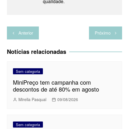
qualidade.
p
a
o
r
e
t
p
m
k
s
i
t
l
Navegação
h
Anterior
Próximo
de
a
Post
r
Notícias relacionadas
Sem categoria
MiniPreço tem campanha com
descontos de até 80% em agosto
Mirella Pasqual
09/08/2026
Sem categoria