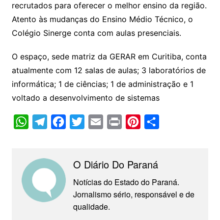
recrutados para oferecer o melhor ensino da região.
Atento às mudanças do Ensino Médio Técnico, o
Colégio Sinerge conta com aulas presenciais.
O espaço, sede matriz da GERAR em Curitiba, conta
atualmente com 12 salas de aulas; 3 laboratórios de
informática; 1 de ciências; 1 de administração e 1
voltado a desenvolvimento de sistemas
W
T
F
T
E
P
P
C
h
e
a
w
m
r
i
o
a
l
c
i
a
i
n
m
O Diário Do Paraná
t
e
e
t
i
n
t
p
s
g
b
t
l
t
e
a
Notícias do Estado do Paraná.
Jornalismo sério, responsável e de
A
r
o
e
r
r
qualidade.
p
a
o
r
e
t