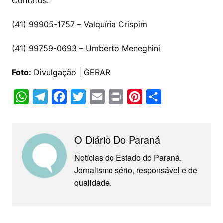
Contatos:
(41) 99905-1757 – Valquíria Crispim
(41) 99759-0693 – Umberto Meneghini
Foto:
Divulgação | GERAR
W
T
F
T
E
P
P
C
h
e
a
w
m
r
i
o
a
l
c
i
a
i
n
m
O Diário Do Paraná
t
e
e
t
i
n
t
p
s
g
b
t
l
t
e
a
Notícias do Estado do Paraná.
Jornalismo sério, responsável e de
A
r
o
e
r
r
qualidade.
p
a
o
r
e
t
p
m
k
s
i
t
l