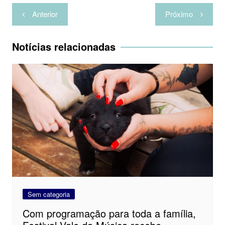
Navegação
h
Anterior
Próximo
de
a
Post
r
Notícias relacionadas
Sem categoria
Com programação para toda a família,