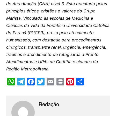
de Acreditação (ONA) nível 3. Está orientado pelos
princípios éticos, cristãos e valores do Grupo
Marista. Vinculado às escolas de Medicina e
Ciências da Vida da Pontifícia Universidade Católica
do Paraná (PUCPR), preza pelo atendimento
humanizado, com destaque para procedimentos
cirúrgicos, transplante renal, urgência, emergência,
traumas e atendimento de retaguarda a Pronto
Atendimentos e UPAs de Curitiba e cidades da
Região Metropolitana.
W
T
F
T
E
P
P
C
h
e
a
w
m
r
i
o
a
l
c
i
a
i
n
m
Redação
t
e
e
t
i
n
t
p
s
g
b
t
l
t
e
a