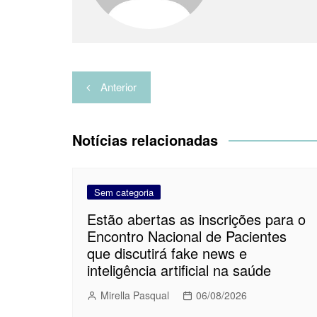
a
r
Navegação
Anterior
de
Post
Notícias relacionadas
Sem categoria
Estão abertas as inscrições para o
Encontro Nacional de Pacientes
que discutirá fake news e
inteligência artificial na saúde
Mirella Pasqual
06/08/2026