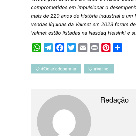
comprometidos em impulsionar o desempenho 
mais de 220 anos de história industrial e um 
vendas líquidas da Valmet em 2023 foram de
Valmet estão listadas na Nasdaq Helsinki e su
W
T
F
T
E
P
P
C
h
e
a
w
m
r
i
o
a
l
c
i
a
i
n
m
#odiariodoparana
#valmet
t
e
e
t
i
n
t
p
s
g
b
t
l
t
e
a
A
r
o
e
r
r
Redação
p
a
o
r
e
t
p
m
k
s
i
t
l
h