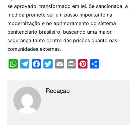
se aprovado, transformado em lei. Se sancionada, a
medida promete ser um passo importante na
modernização e no aprimoramento do sistema
penitenciário brasileiro, buscando uma maior
segurança tanto dentro das prisões quanto nas
comunidades externas.
W
T
F
T
E
P
P
C
h
e
a
w
m
r
i
o
a
l
c
i
a
i
n
m
Redação
t
e
e
t
i
n
t
p
s
g
b
t
l
t
e
a
A
r
o
e
r
r
p
a
o
r
e
t
p
m
k
s
i