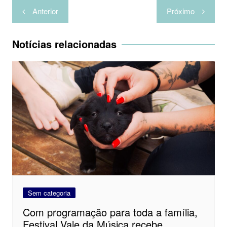
t
l
Navegação
Anterior
Próximo
h
de
a
Post
Notícias relacionadas
r
Sem categoria
Com programação para toda a família,
Festival Vale da Música recebe