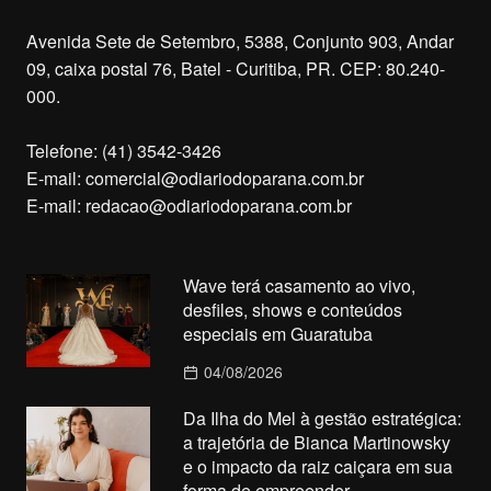
Avenida Sete de Setembro, 5388, Conjunto 903, Andar
09, caixa postal 76, Batel - Curitiba, PR. CEP: 80.240-
000.
Telefone: (41) 3542-3426
E-mail:
comercial@odiariodoparana.com.br
E-mail:
redacao@odiariodoparana.com.br
Wave terá casamento ao vivo,
desfiles, shows e conteúdos
especiais em Guaratuba
04/08/2026
Da Ilha do Mel à gestão estratégica:
a trajetória de Bianca Martinowsky
e o impacto da raiz caiçara em sua
forma de empreender