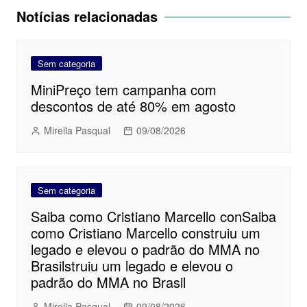
Post
Notícias relacionadas
r
Sem categoria
MiniPreço tem campanha com
descontos de até 80% em agosto
Mirella Pasqual
09/08/2026
Sem categoria
Saiba como Cristiano Marcello conSaiba
como Cristiano Marcello construiu um
legado e elevou o padrão do MMA no
Brasilstruiu um legado e elevou o
padrão do MMA no Brasil
Mirella Pasqual
09/08/2026