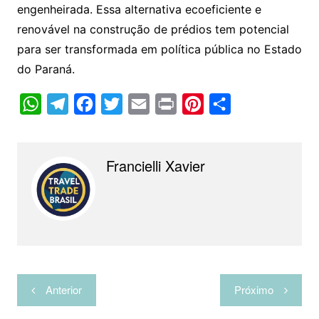
engenheirada. Essa alternativa ecoeficiente e
renovável na construção de prédios tem potencial
para ser transformada em política pública no Estado
do Paraná.
W
T
F
T
E
P
P
C
h
e
a
w
m
r
i
o
a
l
c
i
a
i
n
m
Francielli Xavier
t
e
e
t
i
n
t
p
s
g
b
t
l
t
e
a
A
r
o
e
r
r
p
a
o
r
e
t
p
m
k
s
i
t
l
Navegação
Anterior
Próximo
h
de
a