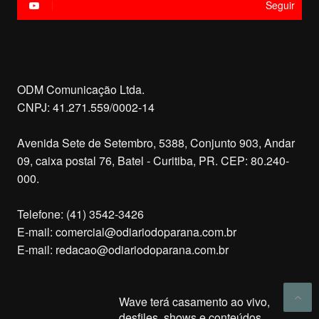
Seguir
ODM Comunicação Ltda.
CNPJ: 41.271.559/0002-14
Avenida Sete de Setembro, 5388, Conjunto 903, Andar
09, caixa postal 76, Batel - Curitiba, PR. CEP: 80.240-
000.
Telefone: (41) 3542-3426
E-mail:
comercial@odiariodoparana.com.br
E-mail:
redacao@odiariodoparana.com.br
Wave terá casamento ao vivo,
desfiles, shows e conteúdos