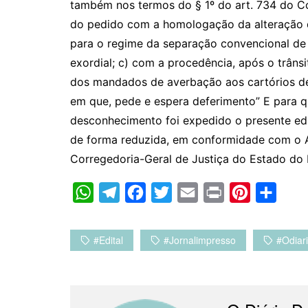
também nos termos do § 1º do art. 734 do Có
do pedido com a homologação da alteração 
para o regime da separação convencional de
exordial; c) com a procedência, após o trâns
dos mandados de averbação aos cartórios de 
em que, pede e espera deferimento” E para q
desconhecimento foi expedido o presente edit
de forma reduzida, em conformidade com o A
Corregedoria-Geral de Justiça do Estado do 
W
T
F
T
E
P
P
C
h
e
a
w
m
r
i
o
a
l
c
i
a
i
n
m
#edital
#jornalimpresso
#odiar
t
e
e
t
i
n
t
p
s
g
b
t
l
t
e
a
A
r
o
e
r
r