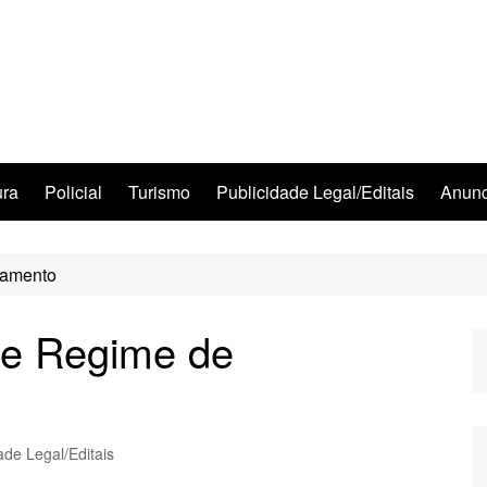
ura
Policial
Turismo
Publicidade Legal/Editais
Anunc
samento
de Regime de
ade Legal/Editais