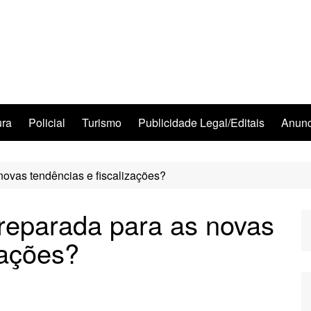
ura
Policial
Turismo
Publicidade Legal/Editais
Anunc
ovas tendências e fiscalizações?
reparada para as novas
zações?