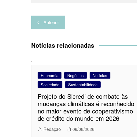
Navegação
Anterior
de
Post
Notícias relacionadas
Economia
Negócios
Notícias
Sociedade
Sustentabilidade
Projeto do Sicredi de combate às
mudanças climáticas é reconhecido
no maior evento de cooperativismo
de crédito do mundo em 2026
Redação
06/08/2026