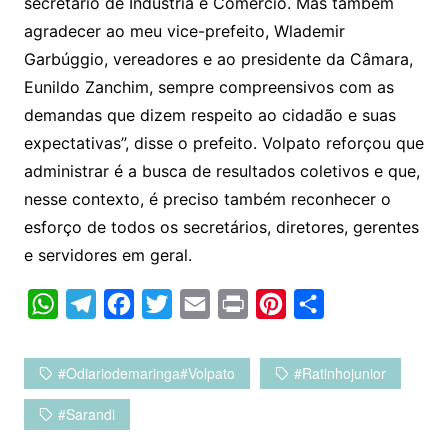
secretário de Indústria e Comércio. Mas também
agradecer ao meu vice-prefeito, Wlademir
Garbúggio, vereadores e ao presidente da Câmara,
Eunildo Zanchim, sempre compreensivos com as
demandas que dizem respeito ao cidadão e suas
expectativas”, disse o prefeito. Volpato reforçou que
administrar é a busca de resultados coletivos e que,
nesse contexto, é preciso também reconhecer o
esforço de todos os secretários, diretores, gerentes
e servidores em geral.
W
T
F
T
E
P
P
C
h
e
a
w
m
r
i
o
a
l
c
i
a
i
n
m
#odiariodemaringa#volpato
#ratinhojunior
t
e
e
t
i
n
t
p
#sarandi
s
g
b
t
l
t
e
a