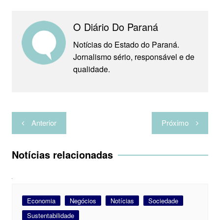
A
r
o
e
r
r
p
a
o
r
e
t
O Diário Do Paraná
p
m
k
s
i
Notícias do Estado do Paraná.
t
l
Jornalismo sério, responsável e de
h
qualidade.
a
r
Navegação
Anterior
Próximo
de
Post
Notícias relacionadas
Economia
Negócios
Notícias
Sociedade
Sustentabilidade