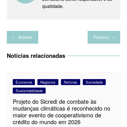
qualidade.
p
a
o
r
e
t
p
m
k
s
i
t
l
Navegação
h
Anterior
Próximo
de
a
Post
r
Notícias relacionadas
Economia
Negócios
Notícias
Sociedade
Sustentabilidade
Projeto do Sicredi de combate às
mudanças climáticas é reconhecido no
maior evento de cooperativismo de
crédito do mundo em 2026