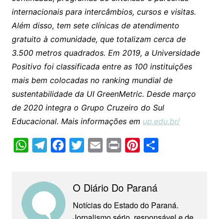
internacionais para intercâmbios, cursos e visitas.
Além disso, tem sete clínicas de atendimento
gratuito à comunidade, que totalizam cerca de
3.500 metros quadrados. Em 2019, a Universidade
Positivo foi classificada entre as 100 instituições
mais bem colocadas no ranking mundial de
sustentabilidade da UI GreenMetric. Desde março
de 2020 integra o Grupo Cruzeiro do Sul
Educacional. Mais informações em
up.edu.br/
W
T
F
T
E
P
P
C
h
e
a
w
m
r
i
o
a
l
c
i
a
i
n
m
O Diário Do Paraná
t
e
e
t
i
n
t
p
s
g
b
t
l
t
e
a
Notícias do Estado do Paraná.
Jornalismo sério, responsável e de
A
r
o
e
r
r